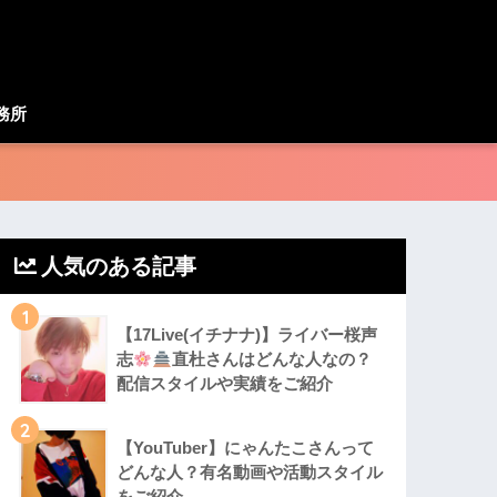
務所
人気のある記事
1
【17Live(イチナナ)】ライバー桜声
志
直杜さんはどんな人なの？
配信スタイルや実績をご紹介
2
【YouTuber】にゃんたこさんって
どんな⼈？有名動画や活動スタイル
をご紹介