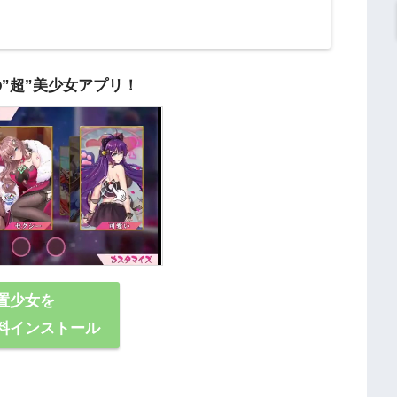
の”超”美少女アプリ！
置少女を
料インストール