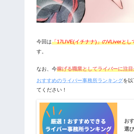
今回は
「17LIVE(イチナナ)」のVLive
す。
なお、今
稼げる職業としてライバーに注目
おすすめのライバー事務所ランキング
を以
てください！
お
選