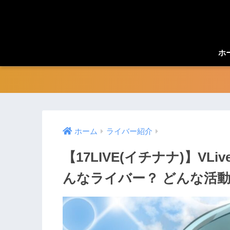
ホ
ホーム
ライバー紹介
【17LIVE(イチナナ)】VL
んなライバー？ どんな活