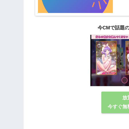
今CMで話題
放
今すぐ無