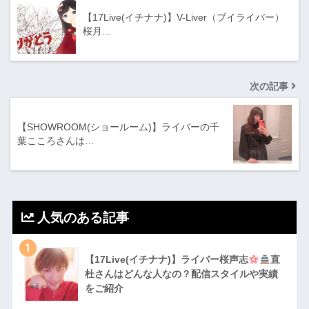
【17Live(イチナナ)】V-Liver（ブイライバー）
桜月…
次の記事
【SHOWROOM(ショールーム)】ライバーの千
葉こころさんは…
人気のある記事
1
【17Live(イチナナ)】ライバー桜声志
直
杜さんはどんな人なの？配信スタイルや実績
をご紹介