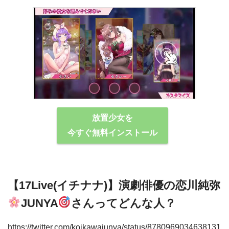
放置少女を
今すぐ無料インストール
【17Live(イチナナ)】演劇俳優の恋川純弥
JUNYA
さんってどんな⼈？
https://twitter.com/koikawajunya/status/8780969034638131