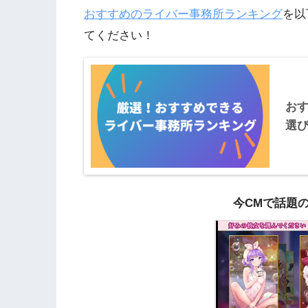
おすすめのライバー事務所ランキング
を以
てください！
お
選
今CMで話題