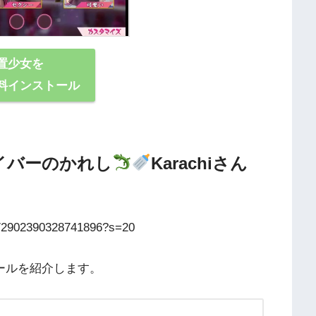
置少女を
料インストール
ライバーのかれし
Karachiさん
1372902390328741896?s=20
フィールを紹介します。