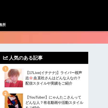
務所
人気のある記事
1
【17Live(イチナナ)】ライバー桜声
志
直杜さんはどんな人なの？
配信スタイルや実績をご紹介
2
【YouTuber】にゃんたこさんって
どんな⼈？有名動画や活動スタイル
をご紹介