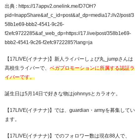
出典 : https://17appv2.onelink.me/D7OH?
pid=InappShare&af_c_id=post&af_dp=media17://v2/post/3
58b1e69-bbb2-4541-9c26-
f2efc9722285&af_web_dp=https://17.live/post/358b1e69-
bbb2-4541-9c26-f2efc9722285?lang=ja
【
17LIVE(
イチナナ
)
】新人ライバーしょぴ丸
_jump
さんは
高校生ライバーで、
ベガプロモーションに所属する認証ラ
イバーです。
誕生日は5月14日で好きな物はjohnnysとカラオケ。
【
17LIVE(
イチナナ
)
】では、guardian・armyを募集してい
ます。
【
17LIVE(
イチナナ
)
】でのフォロワー数は現在88人で、