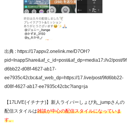
出典 : https://17appv2.onelink.me/D7OH?
pid=InappShare&af_c_id=post&af_dp=media17://v2/post/9f
d6bb22-d08f-4627-ab17-
ee7935c42cbc&af_web_dp=https://17.live/post/9fd6bb22-
d08f-4627-ab17-ee7935c42cbc?lang=ja
【17LIVE(イチナナ)】新人ライバーしょぴ丸_jumpさんの
配信スタイルは
雑談が中心の配信スタイルになっていま
す。