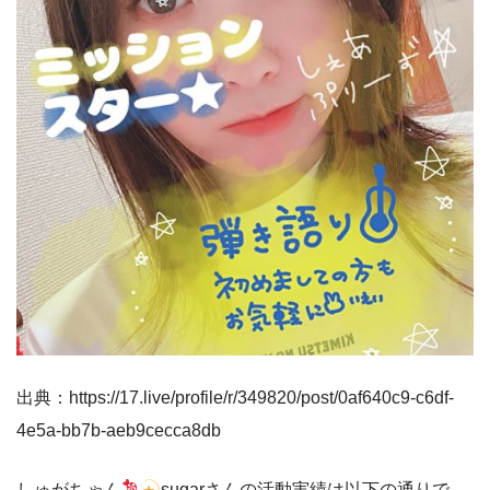
出典：https://17.live/profile/r/349820/post/0af640c9-c6df-
4e5a-bb7b-aeb9cecca8db
しゅがちゃん
sugarさんの活動実績は以下の通りで