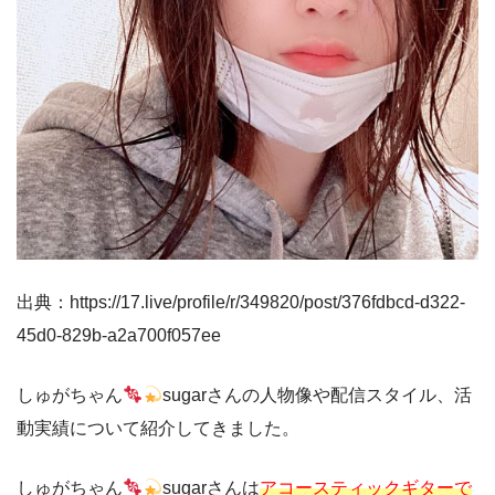
出典：https://17.live/profile/r/349820/post/376fdbcd-d322-
45d0-829b-a2a700f057ee
しゅがちゃん
sugarさんの人物像や配信スタイル、活
動実績について紹介してきました。
しゅがちゃん
sugarさんは
アコースティックギターで