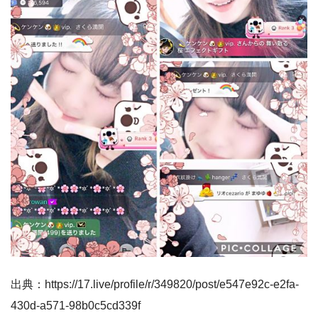
出典：https://17.live/profile/r/349820/post/e547e92c-e2fa-
430d-a571-98b0c5cd339f