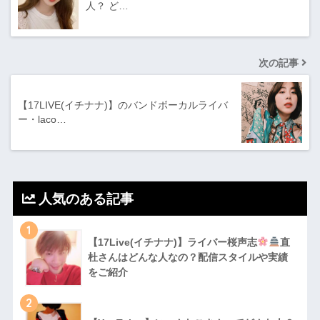
人？ ど…
次の記事
【17LIVE(イチナナ)】のバンドボーカルライバ
ー・laco…
人気のある記事
1
【17Live(イチナナ)】ライバー桜声志
直
杜さんはどんな人なの？配信スタイルや実績
をご紹介
2