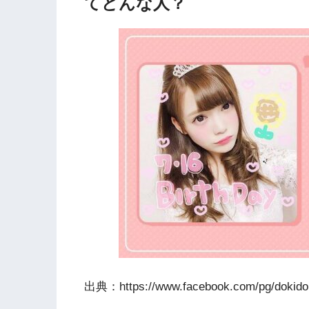
てどんな⼈？
出典：https://www.facebook.com/pg/dokidoki