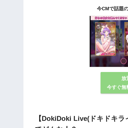
今CMで話題
放
今すぐ無
【DokiDoki Live(ドキド