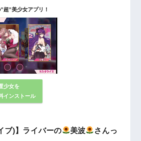
の”超”美少女アプリ！
置少女を
料インストール
キライブ)】ライバーの
美波
さんっ