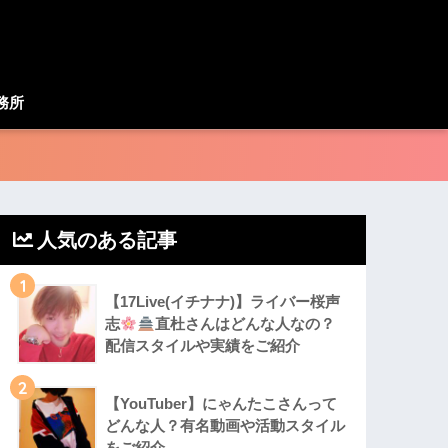
務所
人気のある記事
1
【17Live(イチナナ)】ライバー桜声
志
直杜さんはどんな人なの？
配信スタイルや実績をご紹介
2
【YouTuber】にゃんたこさんって
どんな⼈？有名動画や活動スタイル
をご紹介