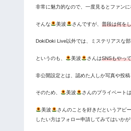
非常に魅力的なので、一度見るとファンに
そんな
美波
さんですが、
普段は何を
DokiDoki Live以外では、ミステリアス
というのも、
美波
さんは
SNSもやっ
非公開設定とは、認めた人しか写真や投稿
そのため、
美波
さんのプライベート
美波
さんのことを好きだというアピ
したい方はフォロー申請してみてはいかが