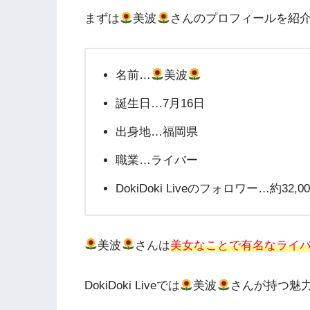
まずは
美波
さんのプロフィールを紹
名前…
美波
誕生日…7月16日
出身地…福岡県
職業…ライバー
DokiDoki Liveのフォロワー…約32,
美波
さんは
美女なことで有名なライ
DokiDoki Liveでは
美波
さんが持つ魅