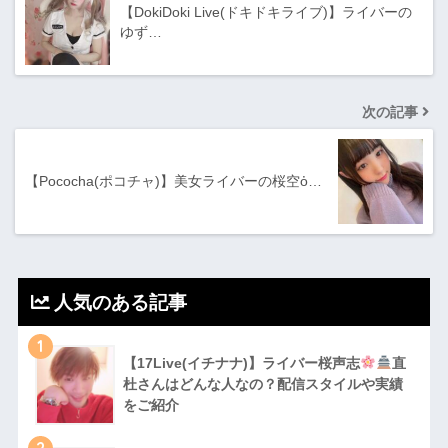
【DokiDoki Live(ドキドキライブ)】ライバーの
ゆず…
次の記事
【Pococha(ポコチャ)】美女ライバーの桜空ὀ…
人気のある記事
1
【17Live(イチナナ)】ライバー桜声志
直
杜さんはどんな人なの？配信スタイルや実績
をご紹介
2