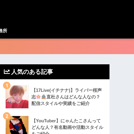
務所
人気のある記事
1
【17Live(イチナナ)】ライバー桜声
志
直杜さんはどんな人なの？
配信スタイルや実績をご紹介
2
【YouTuber】にゃんたこさんって
どんな⼈？有名動画や活動スタイル
をご紹介