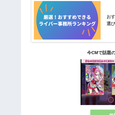
お
選
今CMで話題