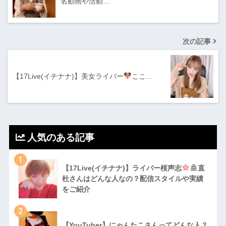
名動画や活動…
次の記事
【17Live(イチナナ)】美女ライバー
ここ…
人気のある記事
1
【17Live(イチナナ)】ライバー桜声志
直
杜さんはどんな人なの？配信スタイルや実績
をご紹介
2
【YouTuber】にゃんたこさんってどんな⼈？