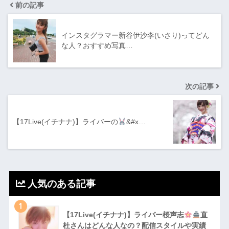
前の記事
インスタグラマー新谷伊沙李(いさり)ってどん
な⼈？おすすめ写真…
次の記事
【17Live(イチナナ)】ライバーの
&#x…
人気のある記事
1
【17Live(イチナナ)】ライバー桜声志
直
杜さんはどんな人なの？配信スタイルや実績