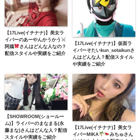
【17Live(イチナナ)】美女ラ
イバーのあーやんかうかう
【17Live(イチナナ)】仮面ラ
阿嫣
さんはどんな人なの？
イバーそたいkun_sotaikunさ
配信スタイルや実績をご紹介
んはどんな人？配信スタイル
や実績をご紹介
【SHOWROOM(ショールー
ム)】ライバーのまなまる(永
【17Live(イチナナ)】美女ラ
藤まな)さんはどんな人？配信
イバーMIKA
みちゅさん
スタイルや実績をご紹介