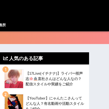
務所
人気のある記事
1
【17Live(イチナナ)】ライバー桜声
志
直杜さんはどんな人なの？
配信スタイルや実績をご紹介
2
【YouTuber】にゃんたこさんって
どんな⼈？有名動画や活動スタイル
をご紹介