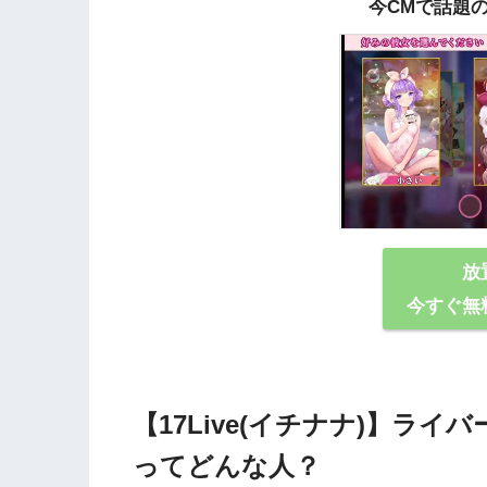
今CMで話題
放
今すぐ無
【17Live(イチナナ)】ライバ
ってどんな⼈？