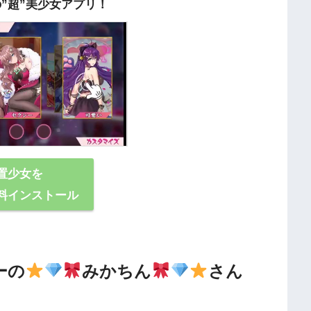
の”超”美少女アプリ！
置少女を
料インストール
ーの
みかちん
さん