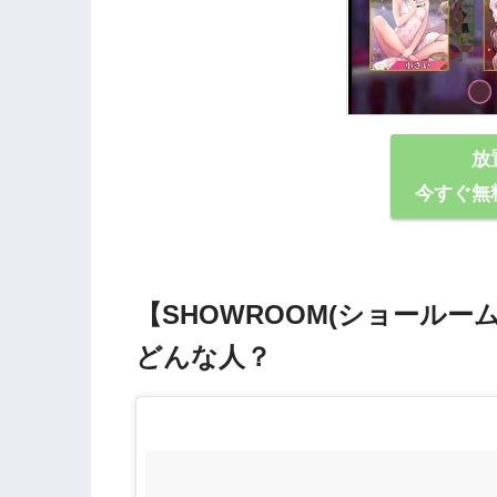
放
今すぐ無
【SHOWROOM(ショール
どんな⼈？