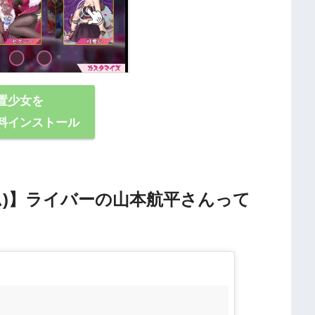
置少女を
料インストール
ーム)】ライバーの山本航平さんって