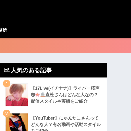
務所
人気のある記事
1
【17Live(イチナナ)】ライバー桜声
志
直杜さんはどんな人なの？
配信スタイルや実績をご紹介
2
【YouTuber】にゃんたこさんって
どんな⼈？有名動画や活動スタイル
をご紹介