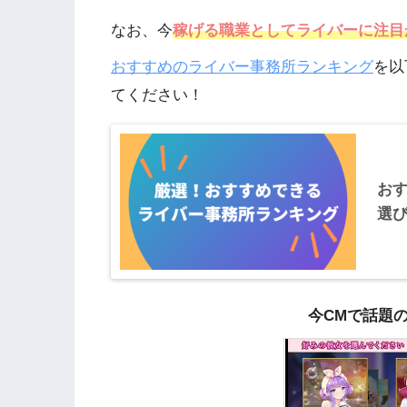
なお、今
稼げる職業としてライバーに注目
おすすめのライバー事務所ランキング
を以
てください！
お
選
今CMで話題