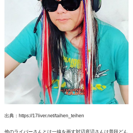
出典：https://17liver.net/taihen_teihen
他のライバーさんとは一線を画す対辺底辺さんは普段どん