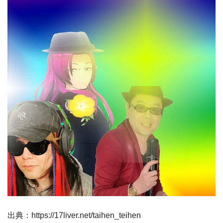
出典：https://17liver.net/taihen_teihen