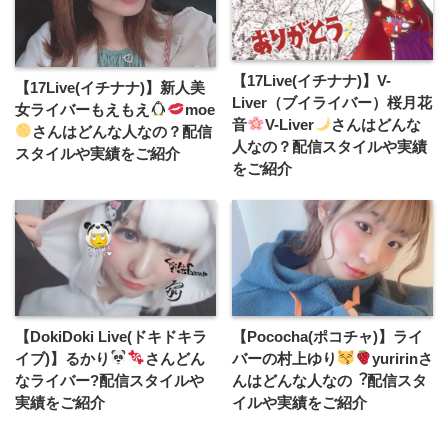
【17Live(イチナナ)】V-
【17Live(イチナナ)】新人美
Liver（ブイライバー）桜月花
女ライバーもえもえ
moe
音
V-Liver
さんはどんな
さんはどんな人なの？配信
人なの？配信スタイルや実績
スタイルや実績をご紹介
をご紹介
【DokiDoki Live(ドキドキラ
【Pococha(ポコチャ)】ライ
イブ)】るかり
さんどん
バーの村上ゆり
yuririnさ
なライバー?配信スタイルや
んはどんな人なの︖配信スタ
実績をご紹介
イルや実績をご紹介