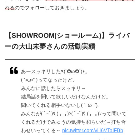
れる
のでフォローしておきましょう。
【SHOWROOM(ショールーム)】ライバ
ーの大山未夢さんの活動実績
あースッキリした٩(´✪ω✪`)۶。
( ˘•ω•˘ )ってなったけど、
みんなに話したらスッキリ～
結局話を聞いて欲しいだけなんだけど。
聞いてくれる相手いないし( ´･ω･`)。
みんなが( ﾟｰﾟ)ｳ ( ｡_｡)ﾝ( ﾟｰﾟ)ｳ ( ｡_｡)ﾝって聞いて
くれるだけでみゅうの気持ち和らいだ～打ち合
わせいってくる～
pic.twitter.com/vH6VTaIFBb